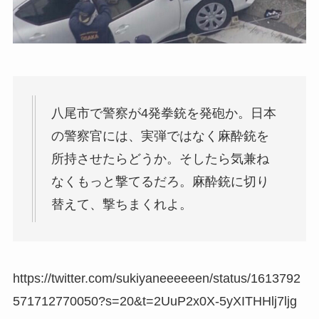
八尾市で警察が4発拳銃を発砲か。日本
の警察官には、実弾ではなく麻酔銃を
所持させたらどうか。そしたら気兼ね
なくもっと撃てるだろ。麻酔銃に切り
替えて、撃ちまくれよ。
https://twitter.com/sukiyaneeeeeen/status/1613792
571712770050?s=20&t=2UuP2x0X-5yXITHHlj7ljg