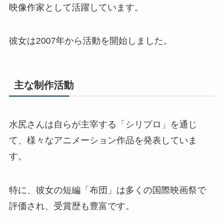
映像作家として活躍しています。
彼女は2007年から活動を開始しました。
主な制作活動
水尻さんは自らが主宰する「シリプロ」を通じ
て、様々なアニメーション作品を発表していま
す。
特に、彼女の短編「布団」は多くの国際映画祭で
評価され、受賞歴も豊富です。