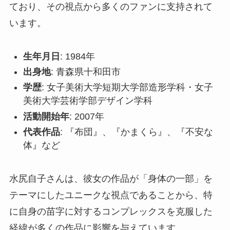
ており、その視点から多くのファンに支持されて
います。
生年月日
: 1984年
出身地
: 青森県十和田市
学歴
: 女子美術大学短期大学部造形学科・女子
美術大学芸術学部デザイン学科
活動開始年
: 2007年
代表作品
: 『布団』、『かまくら』、『不安な
体』など
水尻自子さんは、彼女の作品が「身体の一部」を
テーマにしたユニークな視点であることから、特
に自身の苗字に対するコンプレックスを克服した
経緯が多くの作品に影響を与えています。