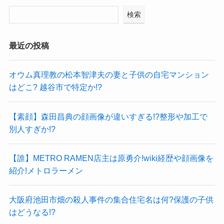
検索
最近の投稿
オウム真理教の松本智津夫の妻と子供の自宅マンション
はどこ? 越谷市で特定か!?
【素顔】森田昌典の顔画像が違いすぎる!?整形や加工で
別人すぎか!?
【誰】METRO RAMEN店主は原勇介!wiki経歴や顔画像を
紹介!メトロラーメン
大阪府池田市畑の殺人事件の集合住宅名は何?保護の子供
はどうなる!?