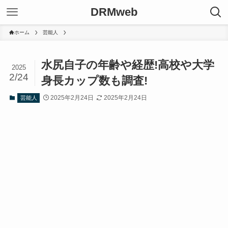
DRMweb
ホーム
芸能人
水尻自子の年齢や経歴!高校や大学
2025
2/24
身長カップ数も調査!
2025年2月24日
2025年2月24日
芸能人