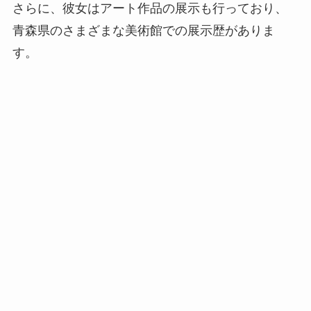
さらに、彼女はアート作品の展示も行っており、
青森県のさまざまな美術館での展示歴がありま
す。