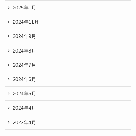
2025年1月
2024年11月
2024年9月
2024年8月
2024年7月
2024年6月
2024年5月
2024年4月
2022年4月