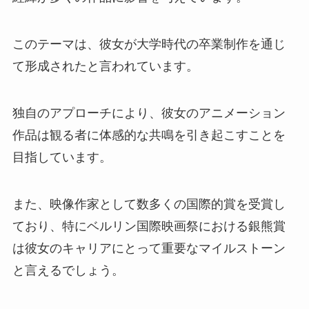
このテーマは、彼女が大学時代の卒業制作を通じ
て形成されたと言われています。
独自のアプローチにより、彼女のアニメーション
作品は観る者に体感的な共鳴を引き起こすことを
目指しています。
また、映像作家として数多くの国際的賞を受賞し
ており、特にベルリン国際映画祭における銀熊賞
は彼女のキャリアにとって重要なマイルストーン
と言えるでしょう。