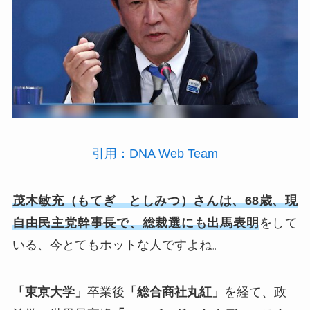
引用：DNA Web Team
茂木敏充（もてぎ としみつ）さんは、68歳、現
自由民主党幹事長で、総裁選にも出馬表明
をして
いる、今とてもホットな人ですよね。
「東京大学」
卒業後
「総合商社丸紅」
を経て、政