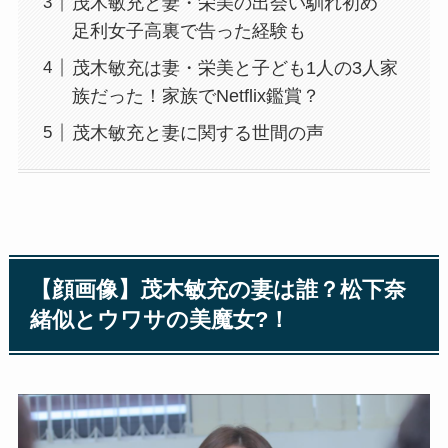
茂木敏充と妻・栄美の出会い馴れ初め
足利女子高裏で告った経験も
茂木敏充は妻・栄美と子ども1人の3人家
族だった！家族でNetflix鑑賞？
茂木敏充と妻に関する世間の声
【顔画像】茂木敏充
の妻は誰？松下奈
緒似とウワサの美魔女?！