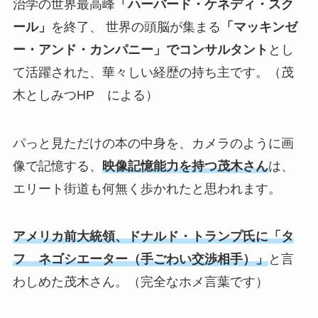
治学の世界最高峰
「ハーバード・ケネディ・スク
ール」
を終了、 世界の頭脳が集まる
「マッキンゼ
ー・アンド・カンパニー」でコンサルタント
とし
て活躍された、華々しい経歴の持ち主です。（茂
木としみつHP による）
パっと見ただけの本の中身を、カメラのように画
像で記憶する、
映像記憶能力を持つ茂木さん
は、
エリート街道も何無く歩かれたと思われます。
アメリカ前大統領、ドナルド・トランプ氏に「タ
フ ネゴシエーター（手ごわい交渉相手）」
と言
わしめた茂木さん。（完全なホメ言葉です）