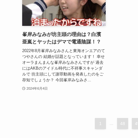
峯岸みなみが坊主頭の理由は？白濱
亜嵐とヤッたはデマで電通陰謀！？
2022年8月峯岸みなみさんと東海オンエアのて
つやさんの 結婚が話題となっています！ 幸せ
オーラまんまんな峯岸みなみさんですが 過去
にはAKBのアイドル時代に不祥事スキャンダ
ルで 坊主頭にして謝罪動画を発表したのをご
存知でしょうか？ 今回峯岸みなみさ...
2024年6月4日
1
...
48
4