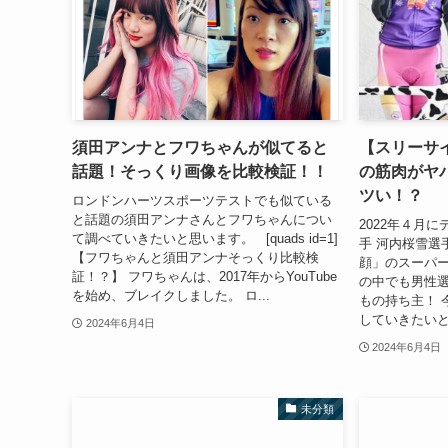
須田アンナとフワちゃんが似てると
【スリーサ
話題！そっくり画像を比較検証！！
の筋肉がヤ
ツい！？
ロンドンハーツスポーツテストでも似ている
と話題の須田アンナさんとフワちゃんについ
2022年４月
て調べていきたいと思います。 [quads id=1]
手 河内桜雪選
【フワちゃんと須田アンナそっくり比較検
顔」のスーパー
証！？】 フワちゃんは、2017年からYouTube
の中でも男性選
を始め、ブレイクしました。 ロ...
もの持ち主！ 
していきたいと
2024年6月4日
2024年6月4日
未分類