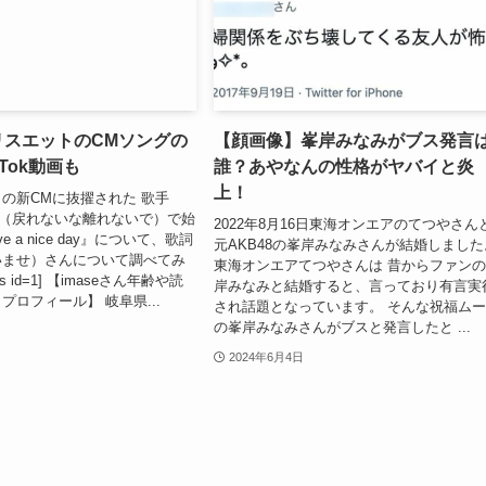
カリスエットのCMソングの
【顔画像】峯岸みなみがブス発言
Tok動画も
誰？あやなんの性格がヤバイと炎
上！
の新CMに抜擢された 歌手
の曲（戻れないな離れないで）で始
2022年8月16日東海オンエアのてつやさん
e a nice day』について、歌詞
元AKB48の峯岸みなみさんが結婚しました
 （いませ）さんについて調べてみ
東海オンエアてつやさんは 昔からファン
s id=1] 【imaseさん年齢や読
岸みなみと結婚すると、言っており有言実
 プロフィール】 岐阜県...
され話題となっています。 そんな祝福ム
の峯岸みなみさんがブスと発言したと ...
2024年6月4日