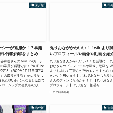
未分類
未
ーシーが逮捕か！？暴露
丸りおながかわいい！！wikiより
罪や詐欺内容をまとめ
いプロフィールや画像や動画を紹
谷和義さんのYouTubeガーシ
丸りおなさんがかわいい！！と話題に！ 
暴露が話題です！ YouTube
おなさんのプロフィールや画像、動画を Wi
0万人（2022年2月17日開設3
よりも詳しく可愛さが伝わるようまとめて
にものぼり再生数もかなりなも
きたいと思います！ これであなたも丸り
月収2500万円にもなると話題で
さんのファンになるかも！？ 【丸りおな
ンバーシップの会員も4万人...
プロフィール】 丸りおな 旧芸名 ...
2024年6月4日
未分類
未