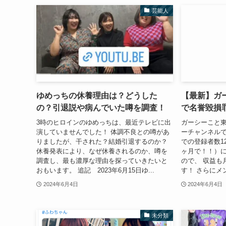
芸能人
ゆめっちの休養理由は？どうした
【最新】ガ
の？引退説や病んでいた噂を調査！
で名誉毀損
3時のヒロインのゆめっちは、最近テレビに出
ガーシーこと東
演していませんでした！ 体調不良との噂があ
ーチャンネルでの
りましたが、干された？結婚引退するのか？
での登録者数12
休養発表により、なぜ休養されるのか、噂を
ヶ月で！！）
調査し、最も濃厚な理由を探っていきたいと
ので、 収益も
おもいます。 追記 2023年6月15日ゆ...
す！ さらにメ
2024年6月4日
2024年6月4日
未分類