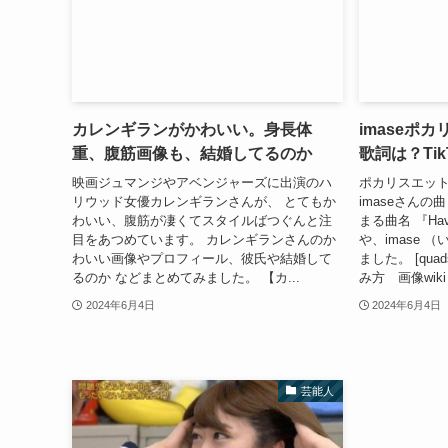
カレンギランがかわいい。身長体
imaseポ
重、腹筋画像も、結婚してるのか
歌詞は？Tik
映画ジュマンジやアベンジャーズに出演のハ
ポカリスエット
リウッド女優カレンギランさんが、 とてもか
imaseさん
わいい、腹筋が凄くてスタイルばつぐんと注
まる曲名 『Hav
目をあつめています。 カレンギランさんのか
や、imase
わいい画像やプロフィール、彼氏や結婚して
ました。 [quad
るのか などまとめてみました。 【カ...
み方 画像wiki
2024年6月4日
2024年6月4日
芸能人