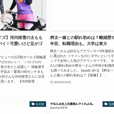
イズ】河内桜雪の太もも
桝太一嫁との馴れ初めは？離婚歴
バイ！可愛いけど足がゴ
年収、転職理由も。大学は東大
桝太一さんは好きなアナウンサー5年連続1
に選ばれた イケメンなのにダサいという
にデビューの122期ガールズ競輪選
ップで女性に人気のアナウンサーです。 
手がかわいい！「ハロプロの
2人の馴れ初めや桝太一さんの年収や転職
美少女だと話題に！ 競輪選手
も調べてみました。 [quads id=1] 【桝太
手並み！驚異の60センチ太も
んと嫁との馴れ初めは？【画像】】...
今回そんな河内桜雪さんに注目
思います。 【河内桜雪...
2024年6月4日
未分類
芸