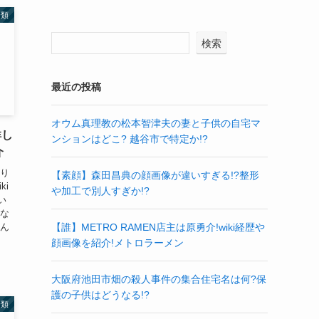
分類
検索
最近の投稿
オウム真理教の松本智津夫の妻と子供の自宅マ
詳し
ンションはどこ? 越谷市で特定か!?
介
丸り
【素顔】森田昌典の顔画像が違いすぎる!?整形
ki
や加工で別人すぎか!?
い
おな
さん
【誰】METRO RAMEN店主は原勇介!wiki経歴や
顔画像を紹介!メトロラーメン
大阪府池田市畑の殺人事件の集合住宅名は何?保
護の子供はどうなる!?
分類