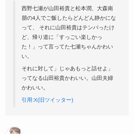
西野
七瀬
が
山田
裕貴
と
松本潤、大森南
朋の4人でご飯したらどんどん静かにな
って、 それに
山田
裕貴
はテンパったけ
ど、帰り道に「すっごい楽しかっ
た！」って言ってた
七瀬
ちゃんかわい
い。
それに対して」じゃあもっと話せよ」
ってなる
山田
裕貴
かわいい。
山田
夫婦
かわいい。
引用:X(旧ツイッター)