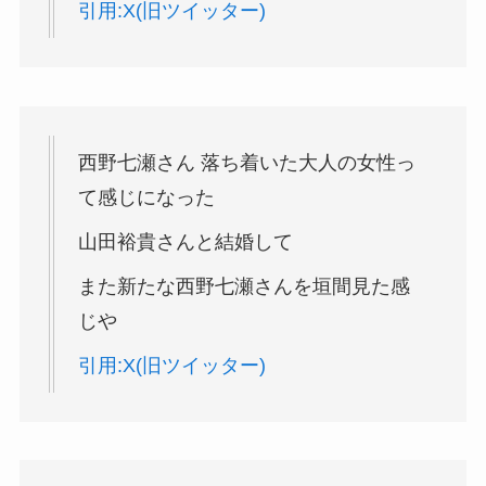
引用:X(旧ツイッター)
西野
七瀬
さん 落ち着いた大人の女性っ
て感じになった
山田
裕貴
さん
と
結婚して
また新たな
西野
七瀬
さんを垣間見た感
じや
引用:X(旧ツイッター)